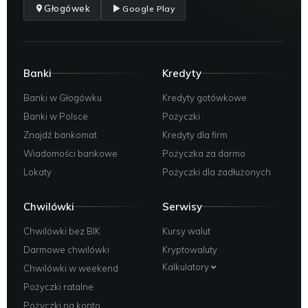
Głogówek
Google Play
Banki
Kredyty
Banki w Głogówku
Kredyty gotówkowe
Banki w Polsce
Pożyczki
Znajdź bankomat
Kredyty dla firm
Wiadomości bankowe
Pożyczka za darmo
Lokaty
Pożyczki dla zadłużonych
Chwilówki
Serwisy
Chwilówki bez BIK
Kursy walut
Darmowe chwilówki
Kryptowaluty
Kalkulatory
Chwilówki w weekend
Pożyczki ratalne
Pożyczki na konto