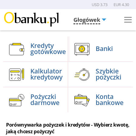
USD 3.73
EUR 4.30
Głogówek
Menu
Burger
Kredyty
Banki
gotówkowe
Kalkulator
Szybkie
kredytowy
pożyczki
Pożyczki
Konta
darmowe
bankowe
Porównywarka pożyczek i kredytów - Wybierz kwotę,
jaką chcesz pożyczyć