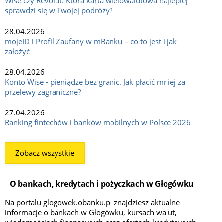
Wise czy Revolut: Która karta wielowalutowa najlepiej
sprawdzi się w Twojej podróży?
28.04.2026
mojeID i Profil Zaufany w mBanku – co to jest i jak
założyć
28.04.2026
Konto Wise - pieniądze bez granic. Jak płacić mniej za
przelewy zagraniczne?
27.04.2026
Ranking fintechów i banków mobilnych w Polsce 2026
Zobacz wszystkie
O bankach, kredytach i pożyczkach w Głogówku
Na portalu glogowek.obanku.pl znajdziesz aktualne
informacje o bankach w Głogówku, kursach walut,
wiadomościach finansowych oraz ofertach kredytowych.