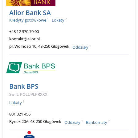
Alior Bank SA
1
2
Kredyty gotówkowe
Lokaty
+48 12 370 70 00
kontakt@alior.pl
pl. Wolności 10, 48-250 Głogówek
1
Oddziały
Bank BPS
Swift: POLUPLPRXXX
1
Lokaty
801 321 456
Rynek 20A, 48-250 Głogówek
1
2
Oddziały
Bankomaty