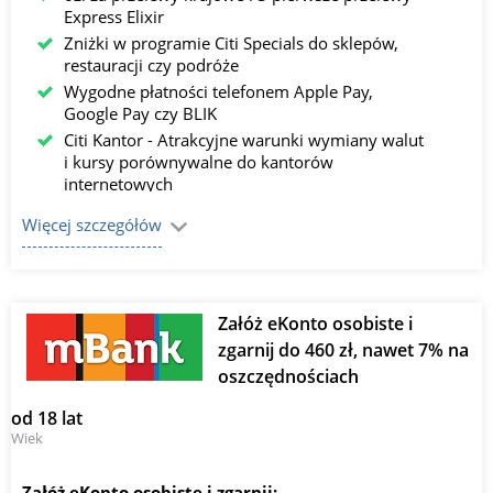
Express Elixir
Zniżki w programie Citi Specials do sklepów,
restauracji czy podróże
Wygodne płatności telefonem Apple Pay,
Google Pay czy BLIK
Citi Kantor - Atrakcyjne warunki wymiany walut
i kursy porównywalne do kantorów
internetowych
Konta walutowe dostępne nawet w 15 walutach​
Więcej szczegółów
6 % na Koncie SuperOszczędnościowym do 20
tyś. złotych online oraz 7% w ramach Lokaty na
nowe środki w Citi Handlowy od 5 tyś. złotych
dostępne w oddziałach stacjonarnych.
Załóż eKonto osobiste i
zgarnij do 460 zł, nawet 7% na
oszczędnościach
od 18 lat
Wiek
Załóż eKonto osobiste i zgarnij: