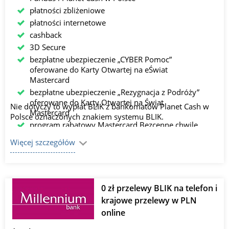
płatności zbliżeniowe
płatności internetowe
cashback
3D Secure
bezpłatne ubezpieczenie „CYBER Pomoc”
oferowane do Karty Otwartej na eŚwiat
Mastercard
bezpłatne ubezpieczenie „Rezygnacja z Podróży”
oferowane do Karty Otwartej na Świat
Nie dotyczy to wypłat BLIK z bankomatów Planet Cash w
Mastercard
Polsce oznaczonych znakiem systemu BLIK.
program rabatowy Mastercard Bezcenne chwile
Więcej szczegółów
0 zł przelewy BLIK na telefon i
krajowe przelewy w PLN
online