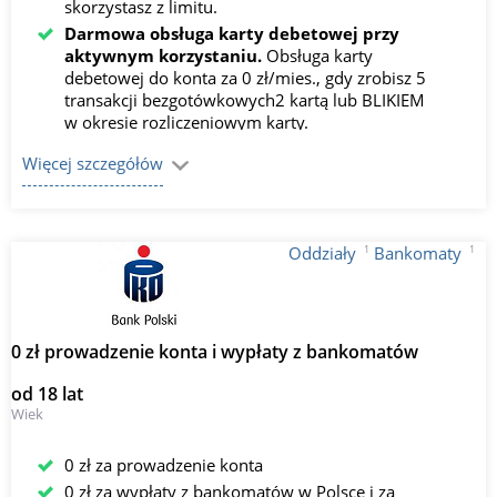
skorzystasz z limitu.
Darmowa obsługa karty debetowej przy
aktywnym korzystaniu.
Obsługa karty
debetowej do konta za 0 zł/mies., gdy zrobisz 5
transakcji bezgotówkowych2 kartą lub BLIKIEM
w okresie rozliczeniowym karty.
Darmowe wypłaty BLIKIEM.
Wypłacaj
Więcej szczegółów
gotówkę BLIKIEM ze wszystkich bankomatów w
Polsce za 0 zł, a kartą ze wszystkich
bankomatów PKO Banku Polskiego za 0 zł.
1
1
Oddziały
Bankomaty
0 zł prowadzenie konta i wypłaty z bankomatów
od 18 lat
Wiek
0 zł za prowadzenie konta
0 zł za wypłaty z bankomatów w Polsce i za