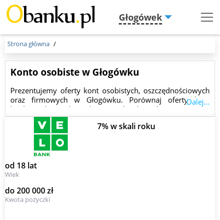
Głogówek
Menu
Burger
Strona główna
Konto osobiste w Głogówku
Prezentujemy oferty kont osobistych, oszczędnościowych
oraz firmowych w Głogówku. Porównaj oferty kont
Dalej...
bankowych i wybierz konto najbardziej dopasowane do
Twoich potrzeb.
7% w skali roku
od 18 lat
Wiek
do 200 000 zł
Kwota pożyczki