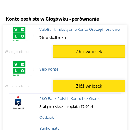
Konto osobiste w Głogówku - porównanie
VeloBank - Elastyczne Konto Oszczędnościowe
7% w skali roku
Złóż wniosek
Więcej o ofercie
Velo Konte
Złóż wniosek
Więcej o ofercie
PKO Bank Polski - Konto bez Granic
Stałą miesięczną opłatą 17,90 zł
1
Oddziały
1
Bankomaty