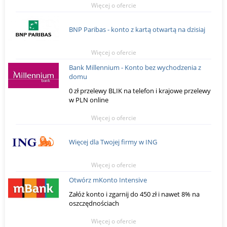
Więcej o ofercie
BNP Paribas - konto z kartą otwartą na dzisiaj
Więcej o ofercie
Bank Millennium - Konto bez wychodzenia z
domu
0 zł przelewy BLIK na telefon i krajowe przelewy
w PLN online
Więcej o ofercie
Więcej dla Twojej firmy w ING
Więcej o ofercie
Otwórz mKonto Intensive
Załóż konto i zgarnij do 450 zł i nawet 8% na
oszczędnościach
Więcej o ofercie