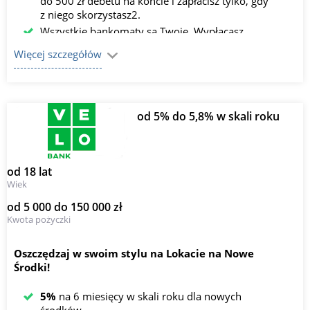
do 500 zł debetu na koncie i zapłacisz tylko, gdy
z niego skorzystasz2.
Wszystkie bankomaty są Twoje. Wypłacasz
gotówkę bez opłat z bankomatów w Polsce i za
Więcej szczegółów
granicą1.
od 5% do 5,8% w skali roku
od 18 lat
Wiek
od 5 000 do 150 000 zł
Kwota pożyczki
Oszczędzaj w swoim stylu na Lokacie na Nowe
Środki!
5%
na 6 miesięcy w skali roku dla nowych